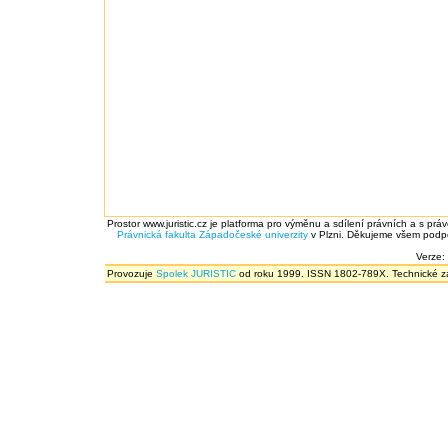
Prostor www.juristic.cz je platforma pro výměnu a sdílení právních a s prá
Právnická fakulta
Západočeské univerzity
v Plzni. Děkujeme všem podpor
Verze:
Provozuje
Spolek JURISTIC
od roku 1999. ISSN 1802-789X. Technické zál