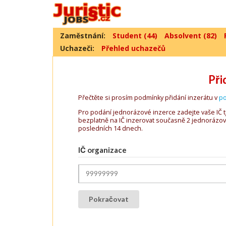
Zaměstnání:
Student (44)
Absolvent (82)
Uchazeči:
Přehled uchazečů
Při
Přečtěte si prosím podmínky přidání inzerátu v
po
Pro podání jednorázové inzerce zadejte vaše IČ tj
bezplatně na IČ inzerovat současně 2 jednorázové
posledních 14 dnech.
IČ organizace