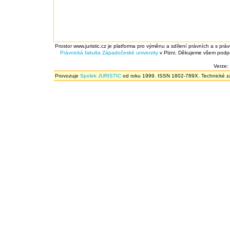
Prostor www.juristic.cz je platforma pro výměnu a sdílení právních a s prá
Právnická fakulta
Západočeské univerzity
v Plzni. Děkujeme všem podpor
Verze:
Provozuje
Spolek JURISTIC
od roku 1999. ISSN 1802-789X. Technické zál