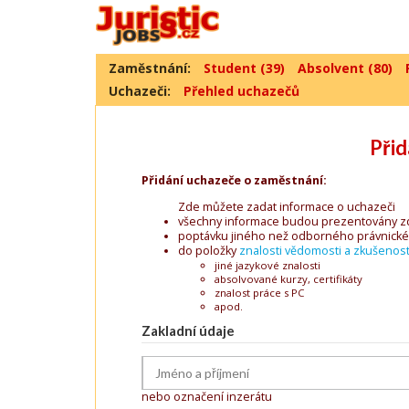
Zaměstnání:
Student (39)
Absolvent (80)
Uchazeči:
Přehled uchazečů
Přid
Přidání uchazeče o zaměstnání:
Zde můžete zadat informace o uchazeči
všechny informace budou prezentovány 
poptávku jiného než odborného právnické
do položky
znalosti vědomosti a zkušenost
jiné jazykové znalosti
absolvované kurzy, certifikáty
znalost práce s PC
apod.
Zakladní údaje
nebo označení inzerátu