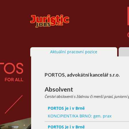
Aktuální pracovní pozice
PORTOS, advokátní kancelář s.r.o.
Absolvent
Čerství absloventi s žádnou či menší praxí, juniorní 
PORTOS je i v Brně
KONCIPIENT/KA BRNO: gen. prax
PORTOS je i v Brně