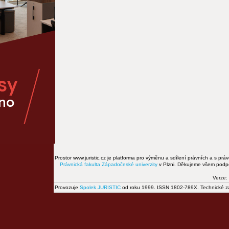
Prostor www.juristic.cz je platforma pro výměnu a sdílení právních a s prá
Právnická fakulta
Západočeské univerzity
v Plzni. Děkujeme všem podpor
Verze:
Provozuje
Spolek JURISTIC
od roku 1999. ISSN 1802-789X. Technické zál