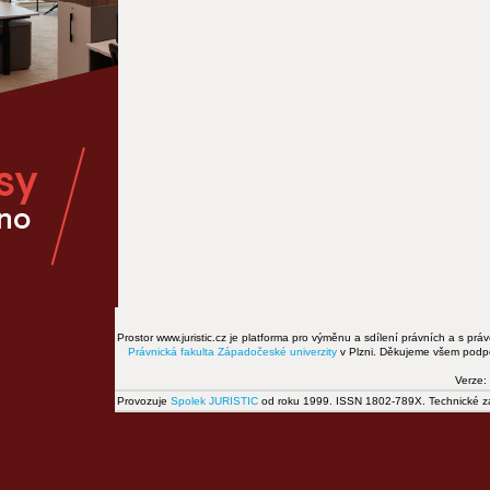
Prostor www.juristic.cz je platforma pro výměnu a sdílení právních a s prá
Právnická fakulta
Západočeské univerzity
v Plzni. Děkujeme všem podpor
Verze:
Provozuje
Spolek JURISTIC
od roku 1999. ISSN 1802-789X. Technické zál