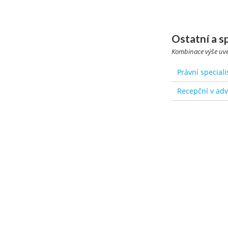
Ostatní a s
Kombinace výše uved
Právní special
Recepční v adv