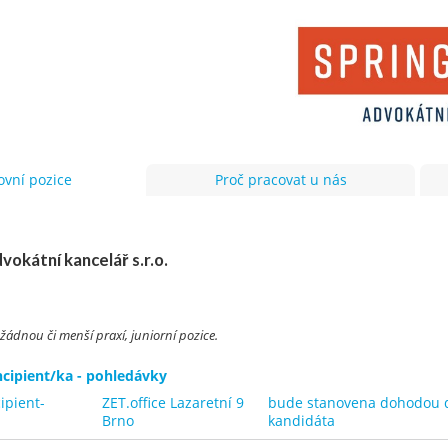
ovní pozice
Proč pracovat u nás
vokátní kancelář s.r.o.
 žádnou či menší praxí, juniorní pozice.
cipient/ka - pohledávky
ipient-
ZET.office Lazaretní 9
bude stanovena dohodou dl
Brno
kandidáta