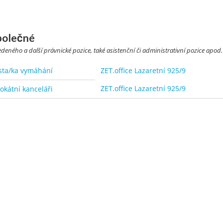
polečné
eného a další právnické pozice, také asistenční či administrativní pozice apod.
ista/ka vymáhání
ZET.office Lazaretní 925/9
ZET.office Lazaretní 925/9
okátní kanceláři