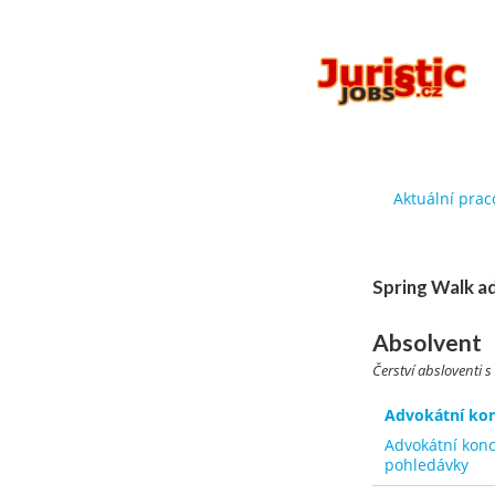
Aktuální prac
Spring Walk ad
Absolvent
Čerství absloventi s
Advokátní kon
Advokátní konc
pohledávky