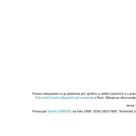
Prostor www.juristic.cz je platforma pro výměnu a sdílení právních a s prá
Právnická fakulta
Západočeské univerzity
v Plzni. Děkujeme všem podpor
Verze:
Provozuje
Spolek JURISTIC
od roku 1999. ISSN 1802-789X. Technické zál