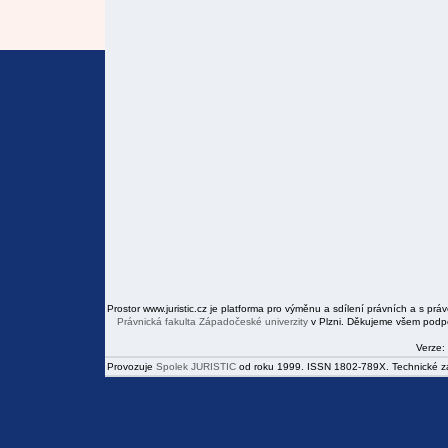
Prostor www.juristic.cz je platforma pro výměnu a sdílení právních a s prá
Právnická fakulta
Západočeské univerzity
v Plzni. Děkujeme všem podpor
Verze:
Provozuje
Spolek JURISTIC
od roku 1999. ISSN 1802-789X. Technické zál