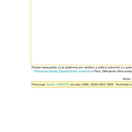
Prostor www.juristic.cz je platforma pro výměnu a sdílení právních a s prá
Právnická fakulta
Západočeské univerzity
v Plzni. Děkujeme všem podpor
Verze:
Provozuje
Spolek JURISTIC
od roku 1999. ISSN 1802-789X. Technické zál