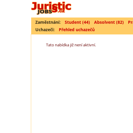
Zaměstnání:
Student (44)
Absolvent (82)
Pr
Uchazeči:
Přehled uchazečů
Tato nabídka již není aktivní.