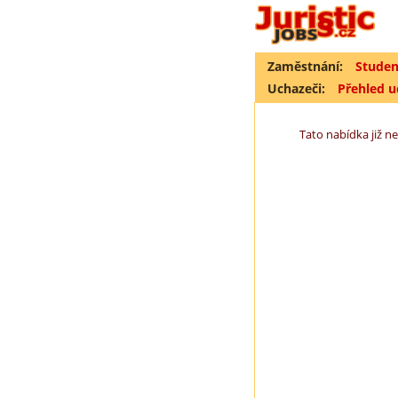
Zaměstnání:
Studen
Uchazeči:
Přehled 
Tato nabídka již ne