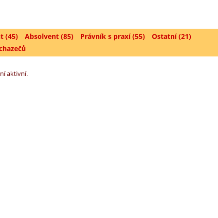
t (45)
Absolvent (85)
Právník s praxí (55)
Ostatní (21)
uchazečů
ní aktivní.