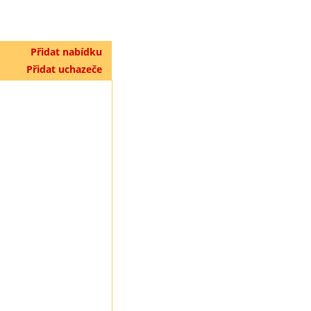
Přidat nabídku
Přidat uchazeče