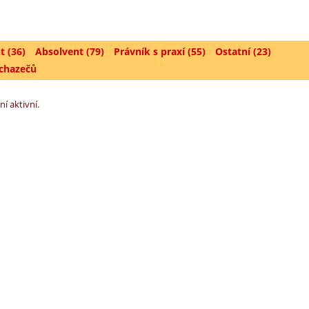
t (36)
Absolvent (79)
Právník s praxí (55)
Ostatní (23)
uchazečů
ní aktivní.