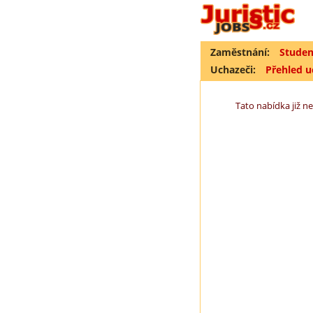
Zaměstnání:
Studen
Uchazeči:
Přehled 
Tato nabídka již ne