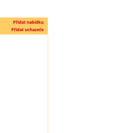
Přidat nabídku
Přidat uchazeče