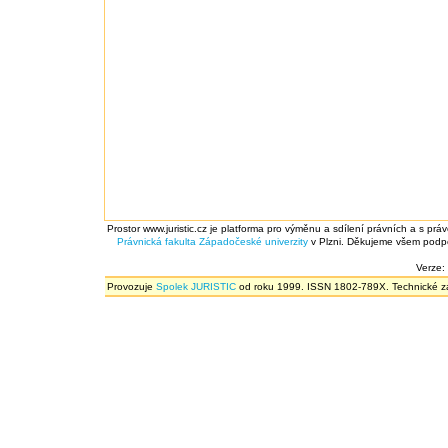
Prostor www.juristic.cz je platforma pro výměnu a sdílení právních a s prá
Právnická fakulta
Západočeské univerzity
v Plzni. Děkujeme všem podpor
Verze:
Provozuje
Spolek JURISTIC
od roku 1999. ISSN 1802-789X. Technické zál