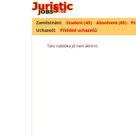
Zaměstnání:
Student (45)
Absolvent (85)
Pr
Uchazeči:
Přehled uchazečů
Tato nabídka již není aktivní.