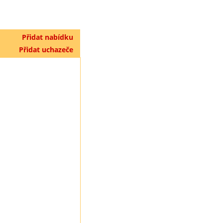
Přidat nabídku
Přidat uchazeče