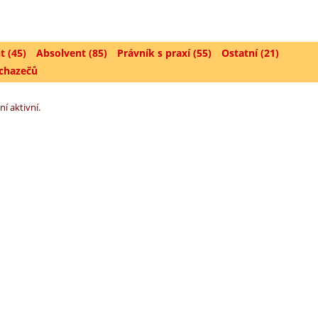
t (45)
Absolvent (85)
Právník s praxí (55)
Ostatní (21)
uchazečů
ní aktivní.