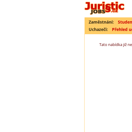
Zaměstnání:
Studen
Uchazeči:
Přehled 
Tato nabídka již ne