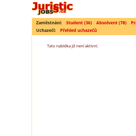
Zaměstnání:
Student (36)
Absolvent (78)
Pr
Uchazeči:
Přehled uchazečů
Tato nabídka již není aktivní.