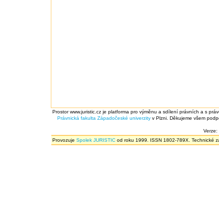
Prostor www.juristic.cz je platforma pro výměnu a sdílení právních a s prá
Právnická fakulta
Západočeské univerzity
v Plzni. Děkujeme všem podpor
Verze:
Provozuje
Spolek JURISTIC
od roku 1999. ISSN 1802-789X. Technické zál