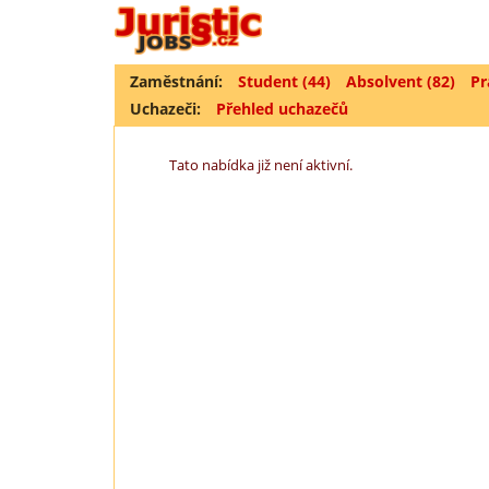
Zaměstnání:
Student (44)
Absolvent (82)
Pr
Uchazeči:
Přehled uchazečů
Tato nabídka již není aktivní.