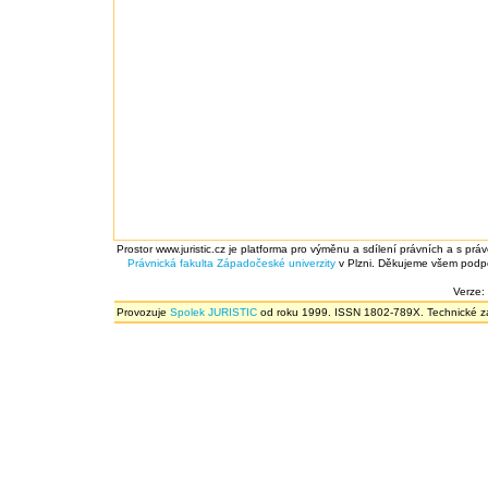
Prostor www.juristic.cz je platforma pro výměnu a sdílení právních a s prá
Právnická fakulta
Západočeské univerzity
v Plzni. Děkujeme všem podpor
Verze:
Provozuje
Spolek JURISTIC
od roku 1999. ISSN 1802-789X. Technické zál