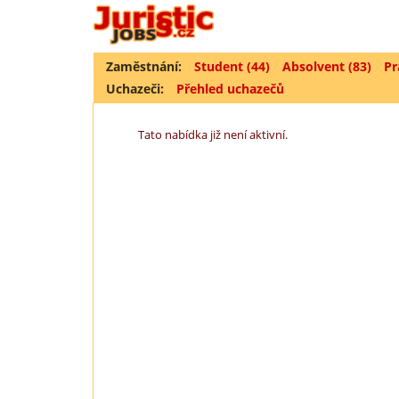
Zaměstnání:
Student (44)
Absolvent (83)
Pr
Uchazeči:
Přehled uchazečů
Tato nabídka již není aktivní.