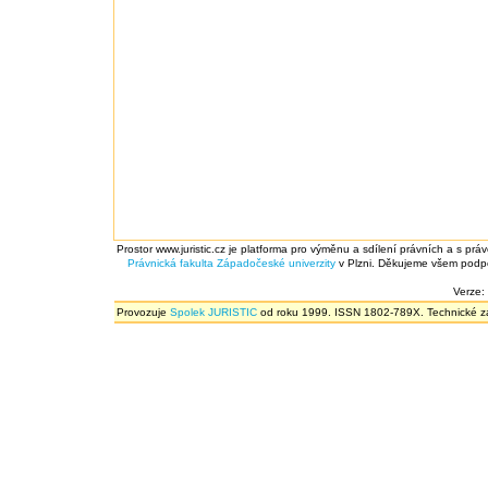
Prostor www.juristic.cz je platforma pro výměnu a sdílení právních a s prá
Právnická fakulta
Západočeské univerzity
v Plzni. Děkujeme všem podpor
Verze:
Provozuje
Spolek JURISTIC
od roku 1999. ISSN 1802-789X. Technické zál