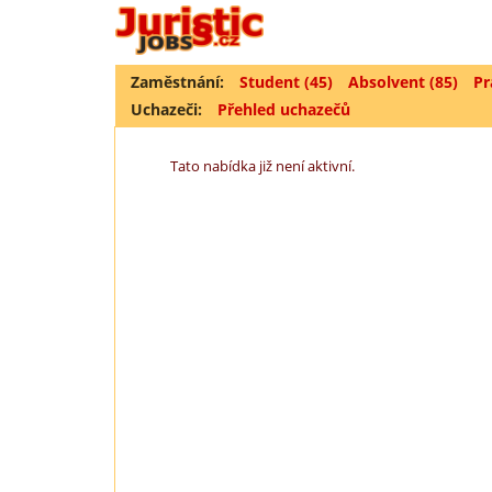
Zaměstnání:
Student (45)
Absolvent (85)
Pr
Uchazeči:
Přehled uchazečů
Tato nabídka již není aktivní.