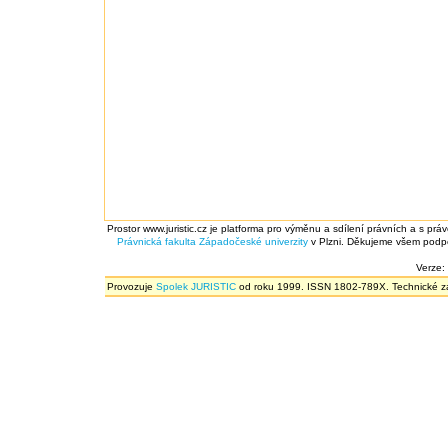
Prostor www.juristic.cz je platforma pro výměnu a sdílení právních a s prá
Právnická fakulta
Západočeské univerzity
v Plzni. Děkujeme všem podpor
Verze:
Provozuje
Spolek JURISTIC
od roku 1999. ISSN 1802-789X. Technické zál