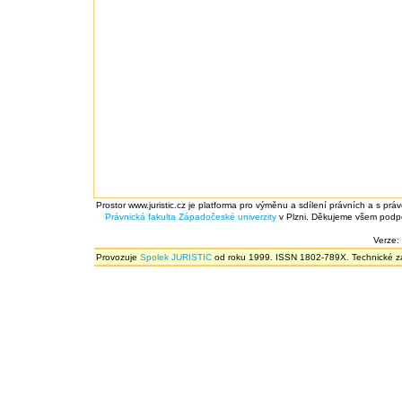
Prostor www.juristic.cz je platforma pro výměnu a sdílení právních a s prá
Právnická fakulta
Západočeské univerzity
v Plzni. Děkujeme všem podpor
Verze:
Provozuje
Spolek JURISTIC
od roku 1999. ISSN 1802-789X. Technické zál