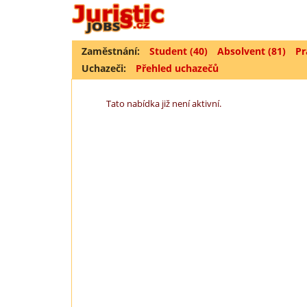
Zaměstnání:
Student (40)
Absolvent (81)
Pr
Uchazeči:
Přehled uchazečů
Tato nabídka již není aktivní.