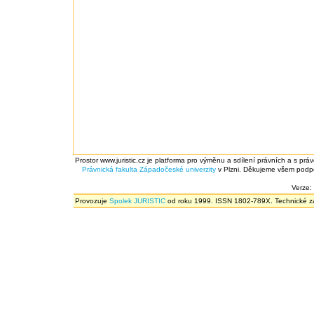
Prostor www.juristic.cz je platforma pro výměnu a sdílení právních a s prá
Právnická fakulta
Západočeské univerzity
v Plzni. Děkujeme všem podpor
Verze:
Provozuje
Spolek JURISTIC
od roku 1999. ISSN 1802-789X. Technické zál