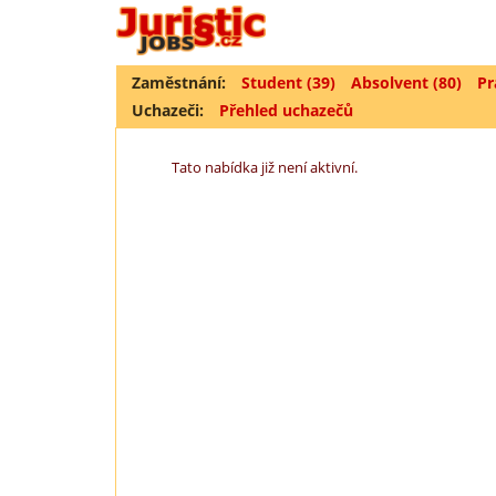
Zaměstnání:
Student (39)
Absolvent (80)
Pr
Uchazeči:
Přehled uchazečů
Tato nabídka již není aktivní.