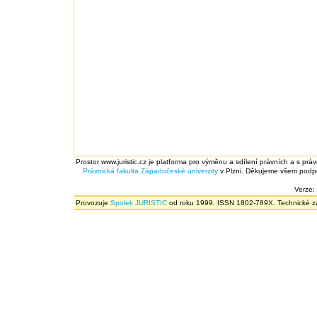
Prostor www.juristic.cz je platforma pro výměnu a sdílení právních a s prá
Právnická fakulta
Západočeské univerzity
v Plzni. Děkujeme všem podpor
Verze:
Provozuje
Spolek JURISTIC
od roku 1999. ISSN 1802-789X. Technické zál