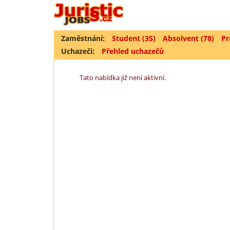
Zaměstnání:
Student (35)
Absolvent (78)
Pr
Uchazeči:
Přehled uchazečů
Tato nabídka již není aktivní.