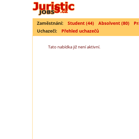
Zaměstnání:
Student (44)
Absolvent (80)
Pr
Uchazeči:
Přehled uchazečů
Tato nabídka již není aktivní.