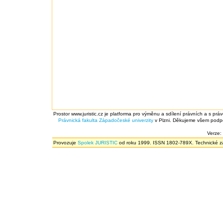
Prostor www.juristic.cz je platforma pro výměnu a sdílení právních a s prá
Právnická fakulta
Západočeské univerzity
v Plzni. Děkujeme všem podpor
Verze:
Provozuje
Spolek JURISTIC
od roku 1999. ISSN 1802-789X. Technické zál