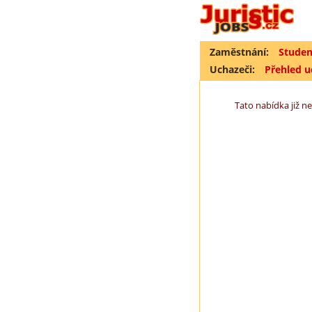
Zaměstnání:
Studen
Uchazeči:
Přehled 
Tato nabídka již ne