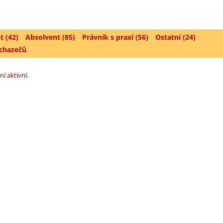
t (42)
Absolvent (85)
Právník s praxí (56)
Ostatní (24)
uchazečů
ní aktivní.