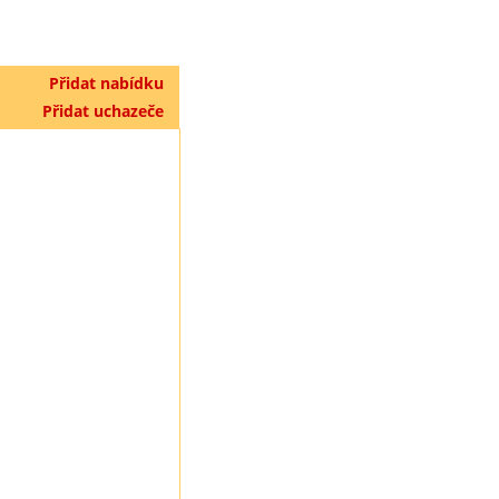
Přidat nabídku
Přidat uchazeče