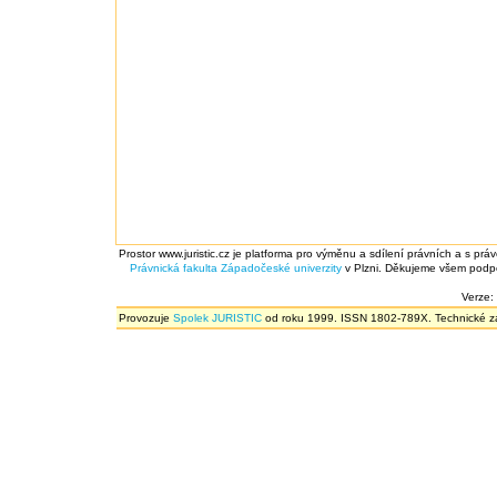
Prostor www.juristic.cz je platforma pro výměnu a sdílení právních a s prá
Právnická fakulta
Západočeské univerzity
v Plzni. Děkujeme všem podpor
Verze:
Provozuje
Spolek JURISTIC
od roku 1999. ISSN 1802-789X. Technické zál