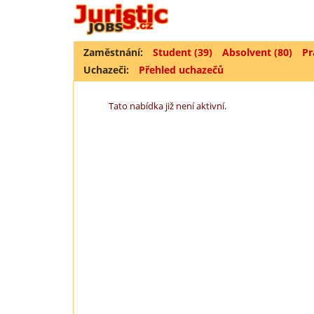
Zaměstnání:
Student (39)
Absolvent (80)
Pr
Uchazeči:
Přehled uchazečů
Tato nabídka již není aktivní.