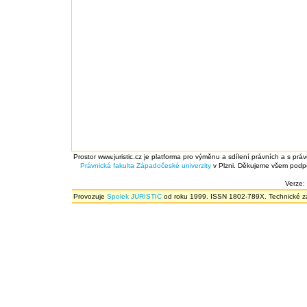
Prostor www.juristic.cz je platforma pro výměnu a sdílení právních a s prá
Právnická fakulta
Západočeské univerzity
v Plzni. Děkujeme všem podpor
Verze:
Provozuje
Spolek JURISTIC
od roku 1999. ISSN 1802-789X. Technické zál