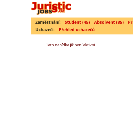
Zaměstnání:
Student (45)
Absolvent (85)
Pr
Uchazeči:
Přehled uchazečů
Tato nabídka již není aktivní.