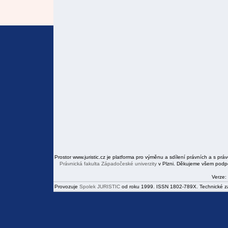
Prostor www.juristic.cz je platforma pro výměnu a sdílení právních a s prá
Právnická fakulta
Západočeské univerzity
v Plzni. Děkujeme všem podpor
Verze:
Provozuje
Spolek JURISTIC
od roku 1999. ISSN 1802-789X. Technické zál