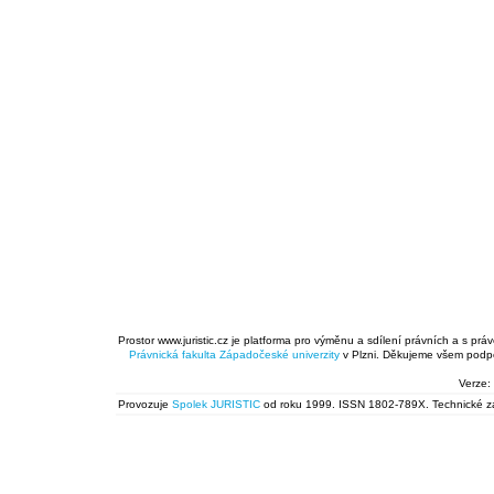
Prostor www.juristic.cz je platforma pro výměnu a sdílení právních a s prá
Právnická fakulta
Západočeské univerzity
v Plzni. Děkujeme všem podpor
Verze:
Provozuje
Spolek JURISTIC
od roku 1999. ISSN 1802-789X. Technické zál