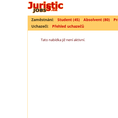
Zaměstnání:
Student (45)
Absolvent (80)
Pr
Uchazeči:
Přehled uchazečů
Tato nabídka již není aktivní.