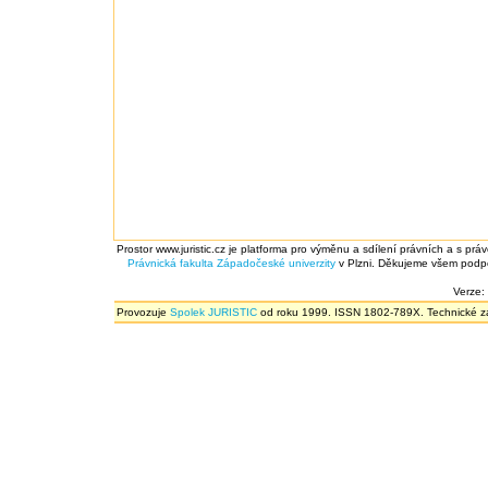
Prostor www.juristic.cz je platforma pro výměnu a sdílení právních a s prá
Právnická fakulta
Západočeské univerzity
v Plzni. Děkujeme všem podpor
Verze:
Provozuje
Spolek JURISTIC
od roku 1999. ISSN 1802-789X. Technické zál