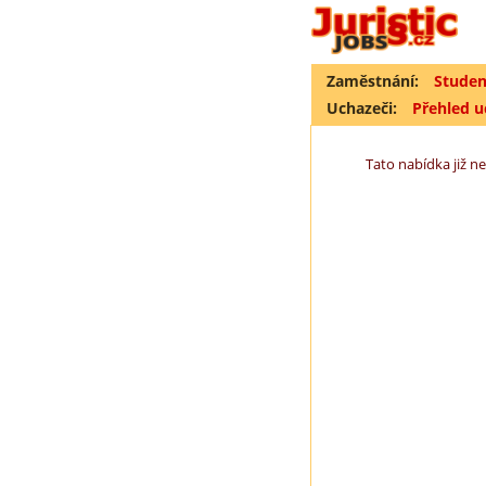
Zaměstnání:
Studen
Uchazeči:
Přehled 
Tato nabídka již ne