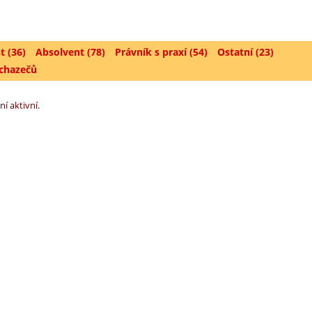
t (36)
Absolvent (78)
Právník s praxí (54)
Ostatní (23)
uchazečů
ní aktivní.