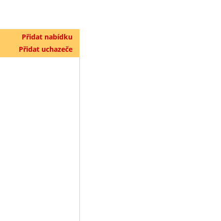
Přidat nabídku
Přidat uchazeče