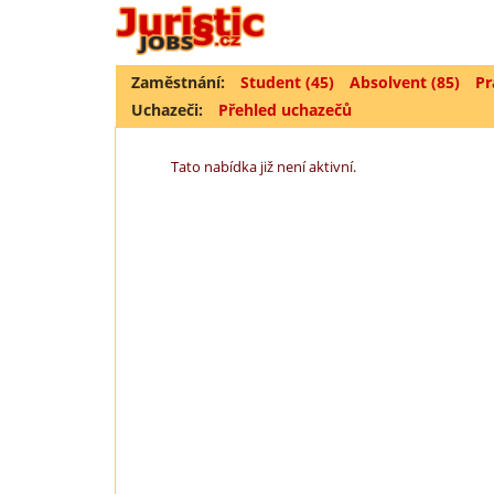
Zaměstnání:
Student (45)
Absolvent (85)
Pr
Uchazeči:
Přehled uchazečů
Tato nabídka již není aktivní.