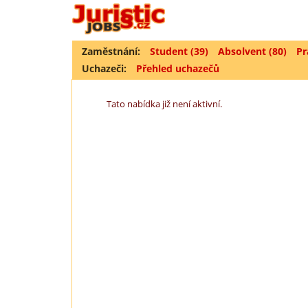
Zaměstnání:
Student (39)
Absolvent (80)
Pr
Uchazeči:
Přehled uchazečů
Tato nabídka již není aktivní.