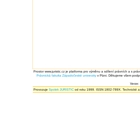
Prostor www.juristic.cz je platforma pro výměnu a sdílení právních a s prá
Právnická fakulta
Západočeské univerzity
v Plzni. Děkujeme všem podpor
Verze:
Provozuje
Spolek JURISTIC
od roku 1999. ISSN 1802-789X. Technické zál