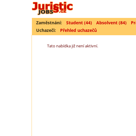
Zaměstnání:
Student (44)
Absolvent (84)
Pr
Uchazeči:
Přehled uchazečů
Tato nabídka již není aktivní.