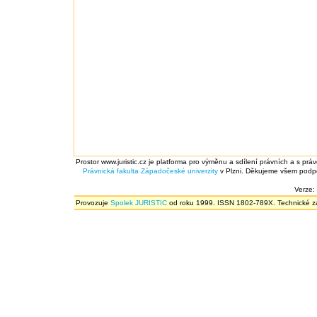
Prostor www.juristic.cz je platforma pro výměnu a sdílení právních a s prá
Právnická fakulta
Západočeské univerzity
v Plzni. Děkujeme všem podpor
Verze:
Provozuje
Spolek JURISTIC
od roku 1999. ISSN 1802-789X. Technické zál