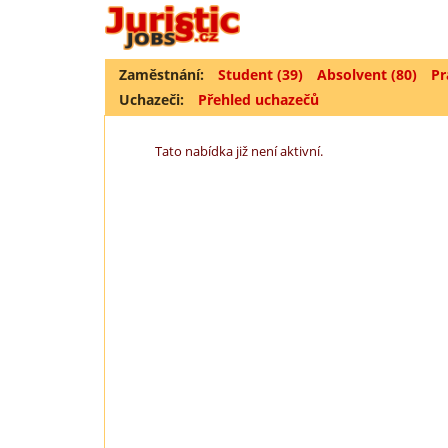
Zaměstnání:
Student (39)
Absolvent (80)
Pr
Uchazeči:
Přehled uchazečů
Tato nabídka již není aktivní.