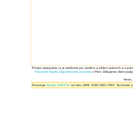
Prostor www.juristic.cz je platforma pro výměnu a sdílení právních a s prá
Právnická fakulta
Západočeské univerzity
v Plzni. Děkujeme všem podpor
Verze:
Provozuje
Spolek JURISTIC
od roku 1999. ISSN 1802-789X. Technické zál