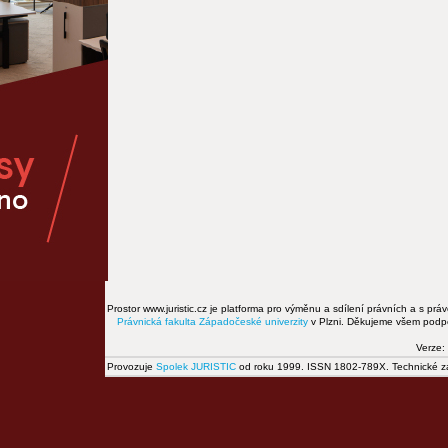
Prostor www.juristic.cz je platforma pro výměnu a sdílení právních a s prá
Právnická fakulta
Západočeské univerzity
v Plzni. Děkujeme všem podpor
Verze:
Provozuje
Spolek JURISTIC
od roku 1999. ISSN 1802-789X. Technické zál