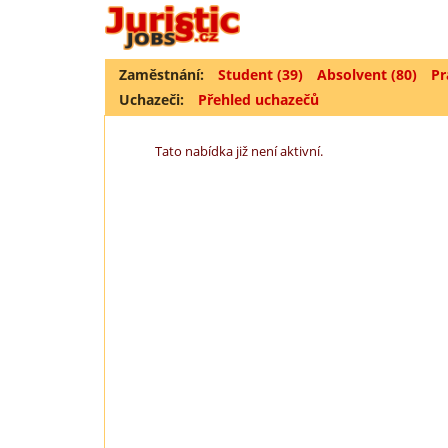
Zaměstnání:
Student (39)
Absolvent (80)
Pr
Uchazeči:
Přehled uchazečů
Tato nabídka již není aktivní.