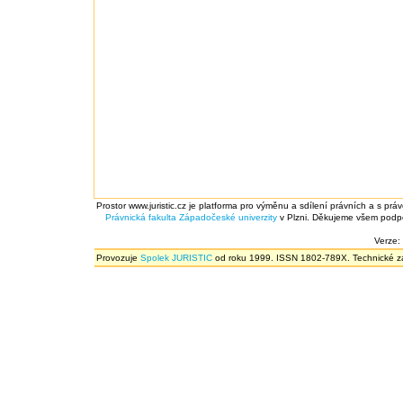
Prostor www.juristic.cz je platforma pro výměnu a sdílení právních a s prá
Právnická fakulta
Západočeské univerzity
v Plzni. Děkujeme všem podpor
Verze:
Provozuje
Spolek JURISTIC
od roku 1999. ISSN 1802-789X. Technické zál