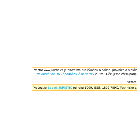
Prostor www.juristic.cz je platforma pro výměnu a sdílení právních a s prá
Právnická fakulta
Západočeské univerzity
v Plzni. Děkujeme všem podpor
Verze:
Provozuje
Spolek JURISTIC
od roku 1999. ISSN 1802-789X. Technické zál