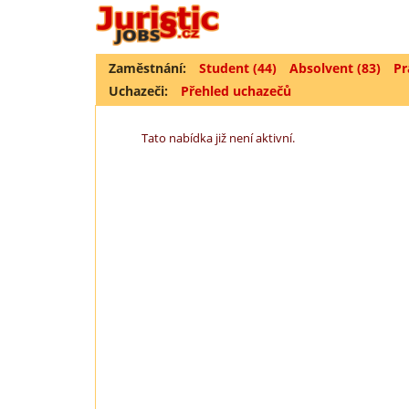
Zaměstnání:
Student (44)
Absolvent (83)
Pr
Uchazeči:
Přehled uchazečů
Tato nabídka již není aktivní.