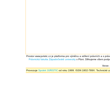
Prostor www.juristic.cz je platforma pro výměnu a sdílení právních a s prá
Právnická fakulta
Západočeské univerzity
v Plzni. Děkujeme všem podpor
Verze:
Provozuje
Spolek JURISTIC
od roku 1999. ISSN 1802-789X. Technické zál