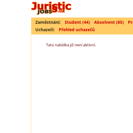
Zaměstnání:
Student (44)
Absolvent (85)
Pr
Uchazeči:
Přehled uchazečů
Tato nabídka již není aktivní.