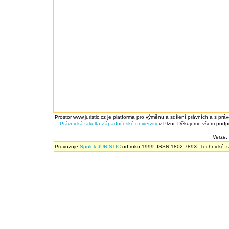
Prostor www.juristic.cz je platforma pro výměnu a sdílení právních a s prá
Právnická fakulta
Západočeské univerzity
v Plzni. Děkujeme všem podpor
Verze:
Provozuje
Spolek JURISTIC
od roku 1999. ISSN 1802-789X. Technické zál