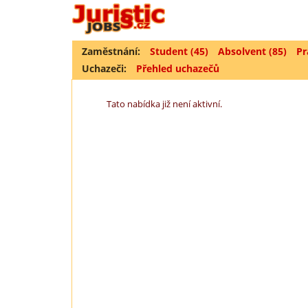
Zaměstnání:
Student (45)
Absolvent (85)
Pr
Uchazeči:
Přehled uchazečů
Tato nabídka již není aktivní.