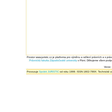
Prostor www.juristic.cz je platforma pro výměnu a sdílení právních a s prá
Právnická fakulta
Západočeské univerzity
v Plzni. Děkujeme všem podpor
Verze:
Provozuje
Spolek JURISTIC
od roku 1999. ISSN 1802-789X. Technické zál