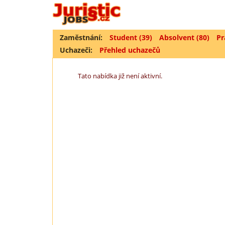
Zaměstnání:
Student (39)
Absolvent (80)
Pr
Uchazeči:
Přehled uchazečů
Tato nabídka již není aktivní.