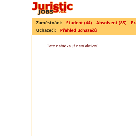
Zaměstnání:
Student (44)
Absolvent (85)
Pr
Uchazeči:
Přehled uchazečů
Tato nabídka již není aktivní.