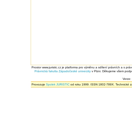
Prostor www.juristic.cz je platforma pro výměnu a sdílení právních a s prá
Právnická fakulta
Západočeské univerzity
v Plzni. Děkujeme všem podpor
Verze:
Provozuje
Spolek JURISTIC
od roku 1999. ISSN 1802-789X. Technické zál