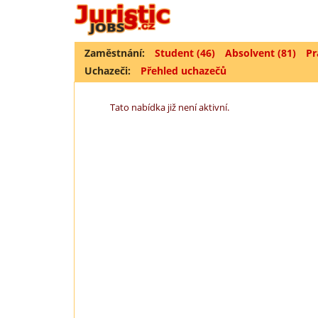
Zaměstnání:
Student (46)
Absolvent (81)
Pr
Uchazeči:
Přehled uchazečů
Tato nabídka již není aktivní.