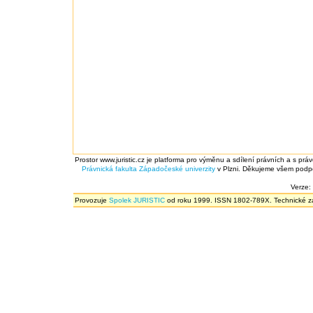
Prostor www.juristic.cz je platforma pro výměnu a sdílení právních a s prá
Právnická fakulta
Západočeské univerzity
v Plzni. Děkujeme všem podpor
Verze:
Provozuje
Spolek JURISTIC
od roku 1999. ISSN 1802-789X. Technické zál