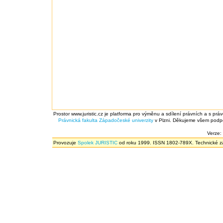
Prostor www.juristic.cz je platforma pro výměnu a sdílení právních a s prá
Právnická fakulta
Západočeské univerzity
v Plzni. Děkujeme všem podpor
Verze:
Provozuje
Spolek JURISTIC
od roku 1999. ISSN 1802-789X. Technické zál