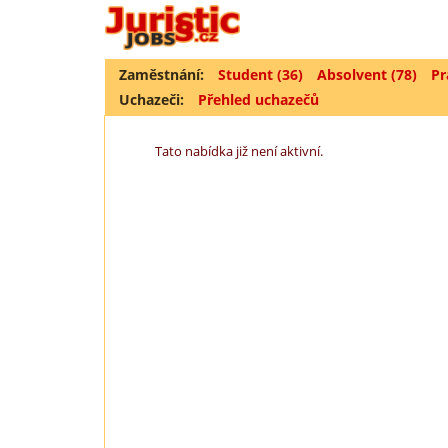
Zaměstnání:
Student (36)
Absolvent (78)
Pr
Uchazeči:
Přehled uchazečů
Tato nabídka již není aktivní.