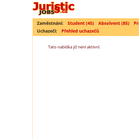
Zaměstnání:
Student (45)
Absolvent (85)
Pr
Uchazeči:
Přehled uchazečů
Tato nabídka již není aktivní.