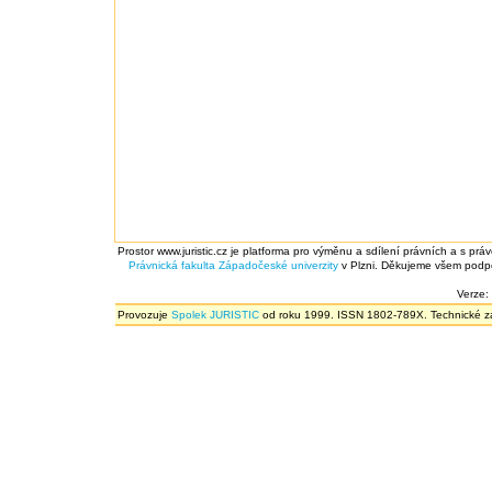
Prostor www.juristic.cz je platforma pro výměnu a sdílení právních a s prá
Právnická fakulta
Západočeské univerzity
v Plzni. Děkujeme všem podpor
Verze:
Provozuje
Spolek JURISTIC
od roku 1999. ISSN 1802-789X. Technické zál