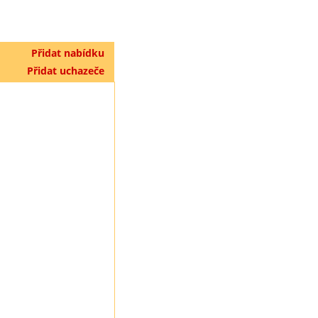
Přidat nabídku
Přidat uchazeče