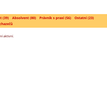
t (39)
Absolvent (80)
Právník s praxí (56)
Ostatní (23)
uchazečů
ní aktivní.