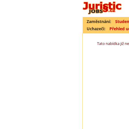
Zaměstnání:
Studen
Uchazeči:
Přehled 
Tato nabídka již ne