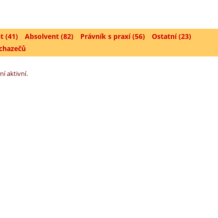
t (41)
Absolvent (82)
Právník s praxí (56)
Ostatní (23)
uchazečů
ní aktivní.