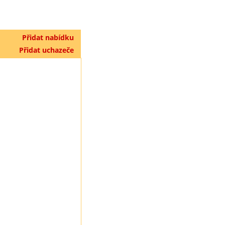
Přidat nabídku
Přidat uchazeče