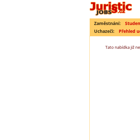
Zaměstnání:
Studen
Uchazeči:
Přehled 
Tato nabídka již ne