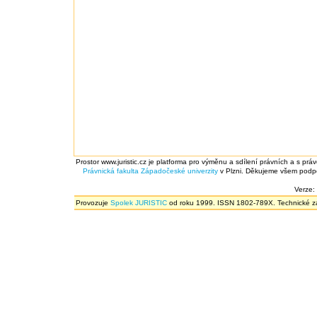
Prostor www.juristic.cz je platforma pro výměnu a sdílení právních a s prá
Právnická fakulta
Západočeské univerzity
v Plzni. Děkujeme všem podpor
Verze:
Provozuje
Spolek JURISTIC
od roku 1999. ISSN 1802-789X. Technické zál