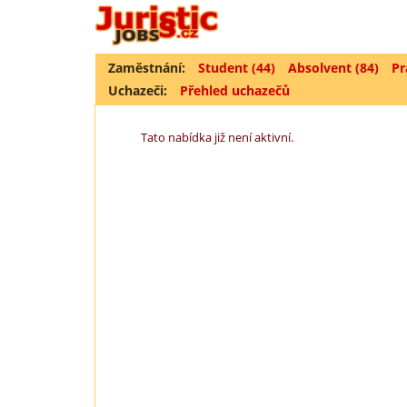
Zaměstnání:
Student (44)
Absolvent (84)
Pr
Uchazeči:
Přehled uchazečů
Tato nabídka již není aktivní.