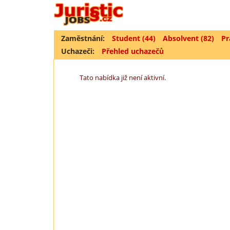
Zaměstnání:
Student (44)
Absolvent (82)
Pr
Uchazeči:
Přehled uchazečů
Tato nabídka již není aktivní.