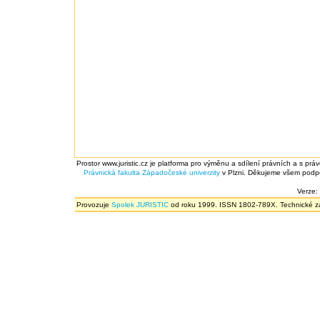
Prostor www.juristic.cz je platforma pro výměnu a sdílení právních a s prá
Právnická fakulta
Západočeské univerzity
v Plzni. Děkujeme všem podpor
Verze:
Provozuje
Spolek JURISTIC
od roku 1999. ISSN 1802-789X. Technické zál