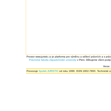
Prostor www.juristic.cz je platforma pro výměnu a sdílení právních a s prá
Právnická fakulta
Západočeské univerzity
v Plzni. Děkujeme všem podpor
Verze:
Provozuje
Spolek JURISTIC
od roku 1999. ISSN 1802-789X. Technické zál