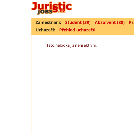
Zaměstnání:
Student (39)
Absolvent (80)
Pr
Uchazeči:
Přehled uchazečů
Tato nabídka již není aktivní.