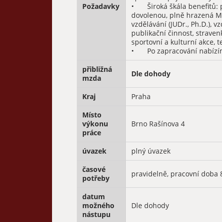
Požadavky
•	Široká škála benefitů: pět týdnů dovolené, pravidelný příspěvek na 
dovolenou, plně hrazená Mul
vzdělávání (JUDr., Ph.D.), 
publikační činnost, straven
sportovní a kulturní akce, t
•	Po zapracování nabí
přibližná
Dle dohody
mzda
Kraj
Praha
Místo
výkonu
Brno Rašínova 4
práce
úvazek
plný úvazek
časové
pravidelně, pracovní doba
potřeby
datum
možného
Dle dohody
nástupu