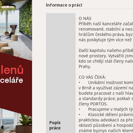
Informace o práci
O NÁS

Příběh naší kanceláře začal
renomované, stabilní a nezá
hráčům českého práva, byz
nás poskytuje tým více než 
Další kapitolu našeho příbě
nové prostory. Vytvářili js
kdo se chtějí stát členy na
Prahy.

CO VÁS ČEKÁ:

•	Unikátní možnost kombinovaného režimu práce v Brně a v Praze: Můžete žít 
v Brně a využívat zázemí n
budete pracovat z naší hlav
a standardy práce, potkali 
členy PORTOS.

•	Pracujeme v malých týmech. 

•	Klasické dělení právních služeb podle právních oborů považujeme pro 
praktickou advokacii za pře
Popis
oblastí působení a hospodář
práce
známe byznys našich klien