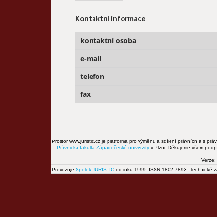
Kontaktní informace
kontaktní osoba
e-mail
telefon
fax
Prostor www.juristic.cz je platforma pro výměnu a sdílení právních a s prá
Právnická fakulta
Západočeské univerzity
v Plzni. Děkujeme všem podpor
Verze:
Provozuje
Spolek JURISTIC
od roku 1999. ISSN 1802-789X. Technické zál