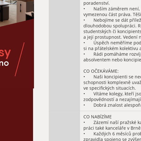
poradenství. 

•	Naším záměrem není, aby se koncipienti úzce specializovali na úzce 
vymezenou část práva. Těši
•	Nebojíme se dát příležitost i nadaným mladším kolegům a preferujeme 
dlouhodobou spolupráci. Rá
studentských či koncipient
a její prostupnost. Vedení 
•	Úspěch neměříme podle počtu odpracovaných hodin přesčasů. Zakládáme 
si na přátelském kolektivu 
•	Rádi pomáháme rozvíjet odborný i osobní potenciál – ať už jste čerstvým 
absolventem nebo koncipien
CO OČEKÁVÁME:

•	Naši koncipienti se neobejdou bez dobré orientace v právních předpisech, 
schopnosti komplexně uvažo
ve specifických situacích.

•	Vítáme kolegy, kteří jsou zvyklí pracovat s potřebnou pečlivostí, 
zodpovědností a nezajímají 
•	Dobrá znalost alespoň
CO NABÍZÍME

•	Zázemí naší pražské kanceláře PORTOS a jako benefit možnost využívat pro 
práci také kanceláře v Brně.
•	Každých 6 měsíců probíhá hodnocení dosavadních výsledků, které je 
zpravidla spojeno se zvýše