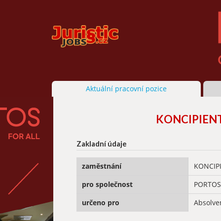
Aktuální pracovní pozice
KONCIPIENT/
Zakladní údaje
zaměstnání
KONCIPI
pro společnost
PORTOS 
určeno pro
Absolve