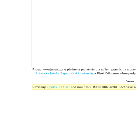
Prostor www.juristic.cz je platforma pro výměnu a sdílení právních a s prá
Právnická fakulta
Západočeské univerzity
v Plzni. Děkujeme všem podpor
Verze:
Provozuje
Spolek JURISTIC
od roku 1999. ISSN 1802-789X. Technické zál