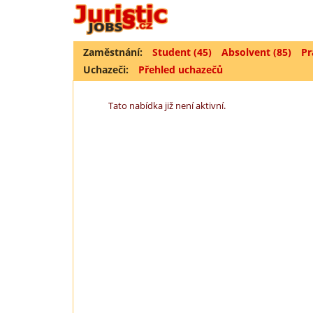
Zaměstnání:
Student (45)
Absolvent (85)
Pr
Uchazeči:
Přehled uchazečů
Tato nabídka již není aktivní.