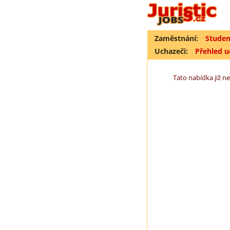
Zaměstnání:
Studen
Uchazeči:
Přehled 
Tato nabídka již ne