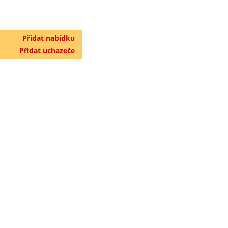
Přidat nabídku
Přidat uchazeče