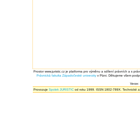
Prostor www.juristic.cz je platforma pro výměnu a sdílení právních a s prá
Právnická fakulta
Západočeské univerzity
v Plzni. Děkujeme všem podpor
Verze:
Provozuje
Spolek JURISTIC
od roku 1999. ISSN 1802-789X. Technické zál