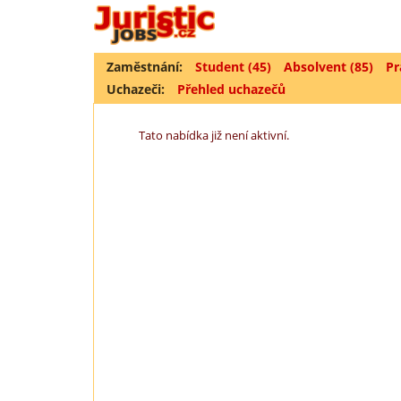
Zaměstnání:
Student (45)
Absolvent (85)
Pr
Uchazeči:
Přehled uchazečů
Tato nabídka již není aktivní.